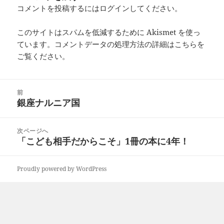
コメントを投稿するには
ログイン
してください。
このサイトはスパムを低減するために Akismet を使っ
ています。
コメントデータの処理方法の詳細はこちらを
ご覧ください
。
投
前
稿
銀座ナルニア国
前
ナ
の
ビ
投
次ページへ
ゲ
稿:
「こども相手だからこそ」1冊の本に4年！
次
ー
の
シ
投
ョ
Proudly powered by WordPress
稿:
ン