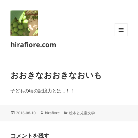
メニュ
hirafiore.com
ーとウ
ィジェ
ット
おおきなおおきなおいも
子どもの頃の記憶力とは…！！
投
作
カ
2016-08-10
hirafiore
絵本と児童文学
稿
成
テ
日:
者
ゴ
リ
コメントを残す
ー