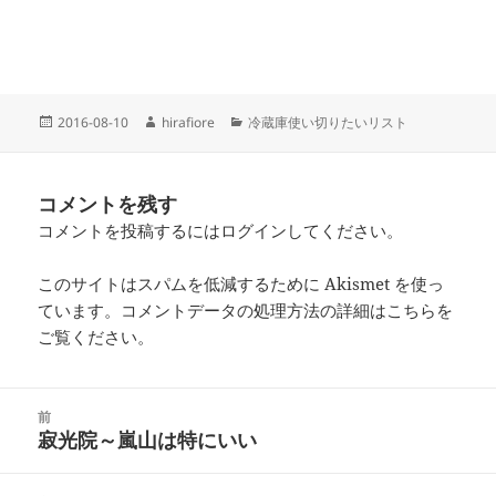
投
作
カ
2016-08-10
hirafiore
冷蔵庫使い切りたいリスト
稿
成
テ
日:
者
ゴ
リ
コメントを残す
ー
コメントを投稿するには
ログイン
してください。
このサイトはスパムを低減するために Akismet を使っ
ています。
コメントデータの処理方法の詳細はこちらを
ご覧ください
。
投
前
稿
寂光院～嵐山は特にいい
前
ナ
の
ビ
投