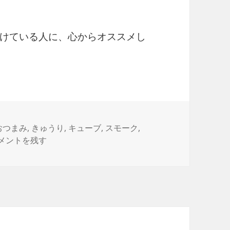
けている人に、心からオススメし
タ
おつまみ
,
きゅうり
,
キューブ
,
スモーク
,
やか大人味。赤かぶのピンチョス vol.51 に
グ
メントを残す