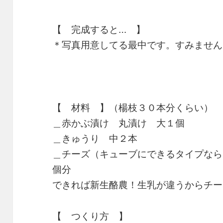
【 完成すると… 】
＊写真用意してる最中です。すみません
【 材料 】（楊枝３０本分くらい）
＿赤かぶ漬け 丸漬け 大１個
＿きゅうり 中２本
＿チーズ（キューブにできるタイプなら
個分
できれば新生酪農！生乳が違うからチー
【 つくり方 】