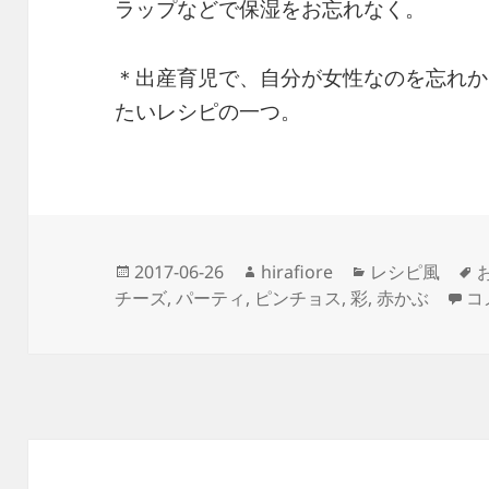
ラップなどで保湿をお忘れなく。
＊出産育児で、自分が女性なのを忘れか
たいレシピの一つ。
投
作
カ
2017-06-26
hirafiore
レシピ風
稿
成
テ
華
チーズ
,
パーティ
,
ピンチョス
,
彩
,
赤かぶ
コ
日:
者
ゴ
リ
ー