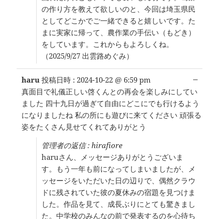
の作り方を教えて欲しいのと、今回は埼玉県民
としてどこかでご一緒できると嬉しいです。た
まに実家に帰って、農作業の手伝い（もどき）
をしています。これからもよろしくね。
（2025/9/27 出雲路めぐみ）
こ
...
haru
投稿日時 :
2024-10-22
@
6:59 pm
の
真面目で礼儀正しい啓くんとの再会を楽しみにしてい
メ
ました 四十九日が過ぎて自由にどこにでも行けるよう
タ
ボ
になりましたね 私の所にも遊びに来てください 頑張る
ッ
姿をたくさん見せてくれてありがとう
ク
ス
管理者の返信 : hirafiore
を
haruさん、メッセージありがとうございま
切
り
す。もう一年も前になってしまいましたが、メ
替
ッセージをいただいた日の辺りで、偶然クラウ
え
ドに残されていた彼の夏休みの宿題を見つけま
る。
した。作品を見て、成長ぶりにとても驚きまし
た。中学校のみんなの前で発表するのを心待ち