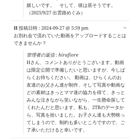
嬉しいです。 そして、彼は居そうです。
（2025/9/27 出雲路めぐみ）
こ
...
H
投稿日時 :
2024-09-27
@
5:59 pm
の
お別れ会で流れていた動画をアップロードすることは
メ
できませんか？
タ
ボ
管理者の返信 : hirafiore
ッ
ク
Hさん、コメントありがとうございます。動画
ス
は限定公開で準備したいと思いますが、今しば
を
らくお待ちください。 動画は、ひらくんのお
切
り
友達のお父さん達が制作、そして写真や動画な
替
どの素材はきっとママ達の協力を得て、きっと
え
みんな泣きながら笑いながら、一生懸命探して
る。
くれたんだと思います。私も、2TBのデータか
ら、写真を拾いました。お子さん達も大勢映っ
てしまうので、制約も多いところですので、ご
了承いただけると幸いです。