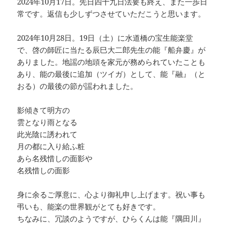
2024年10月17日。先日四十九日法要も終え、また一歩日
常です。返信も少しずつさせていただこうと思います。
2024年10月28日。19日（土）に水道橋の宝生能楽堂
で、啓の師匠に当たる辰巳大二郎先生の能『船弁慶』が
ありました。地謡の地頭を家元が務められていたことも
あり、能の最後に追加（ツイガ）として、能『融』（と
おる）の最後の節が謡われました。
影傾きて明方の
雲となり雨となる
此光陰に誘われて
月の都に入り給ふ粧
あら名残惜しの面影や
名残惜しの面影
身に余るご厚意に、心より御礼申し上げます。祝い事も
弔いも、能楽の世界観がとても好きです。
ちなみに、冗談のようですが、ひらくんは能『隅田川』