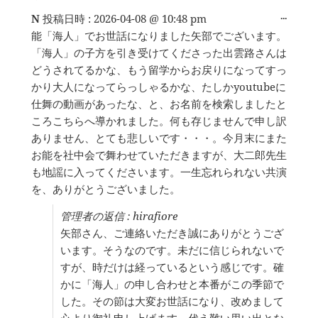
こ
...
N
投稿日時 :
2026-04-08
@
10:48 pm
の
能「海人」でお世話になりました矢部でございます。
メ
「海人」の子方を引き受けてくださった出雲路さんは
タ
ボ
どうされてるかな、もう留学からお戻りになってすっ
ッ
かり大人になってらっしゃるかな、たしかyoutubeに
ク
仕舞の動画があったな、と、お名前を検索しましたと
ス
を
ころこちらへ導かれました。何も存じませんで申し訳
切
ありません、とても悲しいです・・・。今月末にまた
り
お能を社中会で舞わせていただきますが、大二郎先生
替
え
も地謡に入ってくださいます。一生忘れられない共演
る。
を、ありがとうございました。
管理者の返信 : hirafiore
矢部さん、ご連絡いただき誠にありがとうござ
います。そうなのです。未だに信じられないで
すが、時だけは経っているという感じです。確
かに「海人」の申し合わせと本番がこの季節で
した。その節は大変お世話になり、改めまして
心より御礼申し上げます。代え難い思い出とな