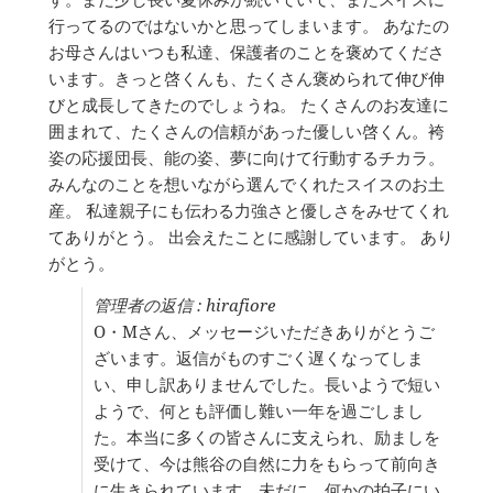
タ
ボ
行ってるのではないかと思ってしまいます。 あなたの
ッ
お母さんはいつも私達、保護者のことを褒めてくださ
ク
います。きっと啓くんも、たくさん褒められて伸び伸
ス
を
びと成長してきたのでしょうね。 たくさんのお友達に
切
囲まれて、たくさんの信頼があった優しい啓くん。袴
り
姿の応援団長、能の姿、夢に向けて行動するチカラ。
替
え
みんなのことを想いながら選んでくれたスイスのお土
る。
産。 私達親子にも伝わる力強さと優しさをみせてくれ
てありがとう。 出会えたことに感謝しています。 あり
がとう。
管理者の返信 : hirafiore
O・Mさん、メッセージいただきありがとうご
ざいます。返信がものすごく遅くなってしま
い、申し訳ありませんでした。長いようで短い
ようで、何とも評価し難い一年を過ごしまし
た。本当に多くの皆さんに支えられ、励ましを
受けて、今は熊谷の自然に力をもらって前向き
に生きられています。未だに、何かの拍子にい