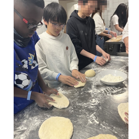
タ
ボ
ッ
ク
ス
を
切
り
替
え
る。