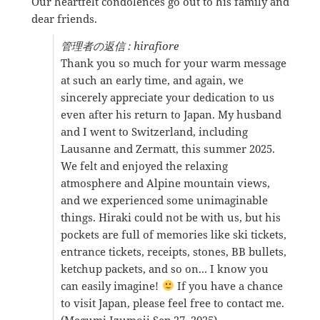
Our heartfelt condolences go out to his family and
dear friends.
管理者の返信 : hirafiore
Thank you so much for your warm message
at such an early time, and again, we
sincerely appreciate your dedication to us
even after his return to Japan. My husband
and I went to Switzerland, including
Lausanne and Zermatt, this summer 2025.
We felt and enjoyed the relaxing
atmosphere and Alpine mountain views,
and we experienced some unimaginable
things. Hiraki could not be with us, but his
pockets are full of memories like ski tickets,
entrance tickets, receipts, stones, BB bullets,
ketchup packets, and so on... I know you
can easily imagine!
If you have a chance
to visit Japan, please feel free to contact me.
(Megumi Izumoji Sep 27, 2025)