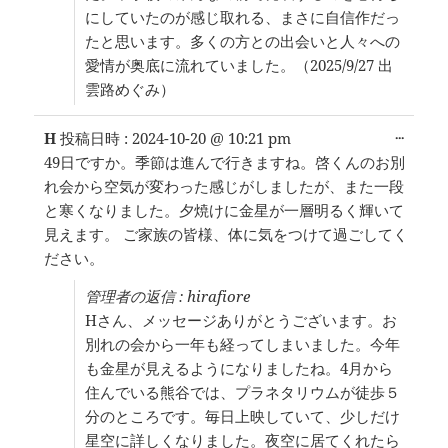
にしていたのが感じ取れる、まさに自信作だっ
たと思います。多くの方との出会いと人々への
愛情が奥底に流れていました。（2025/9/27 出
雲路めぐみ）
こ
...
H
投稿日時 :
2024-10-20
@
10:21 pm
の
49日ですか。季節は進んで行きますね。啓くんのお別
メ
れ会から空気が変わった感じがしましたが、また一段
タ
ボ
と寒くなりました。夕焼けに金星が一層明るく輝いて
ッ
見えます。 ご家族の皆様、体に気をつけて過ごしてく
ク
ださい。
ス
を
管理者の返信 : hirafiore
切
り
Hさん、メッセージありがとうございます。お
替
別れの会から一年も経ってしまいました。今年
え
も金星が見えるようになりましたね。4月から
る。
住んでいる熊谷では、プラネタリウムが徒歩５
分のところです。毎日上映していて、少しだけ
星空に詳しくなりました。夜空に居てくれたら