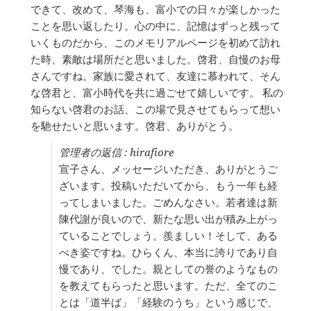
できて、改めて、琴海も、富小での日々が楽しかった
ス
を
ことを思い返したり。心の中に、記憶はずっと残って
切
いくものだから、このメモリアルページを初めて訪れ
り
た時、素敵は場所だと思いました。啓君、自慢のお母
替
え
さんですね。家族に愛されて、友達に慕われて、そん
る。
な啓君と、富小時代を共に過ごせて嬉しいです。 私の
知らない啓君のお話、この場で見させてもらって想い
を馳せたいと思います。啓君、ありがとう。
管理者の返信 : hirafiore
宣子さん、メッセージいただき、ありがとうご
ざいます。投稿いただいてから、もう一年も経
ってしまいました。ごめんなさい。若者達は新
陳代謝が良いので、新たな思い出が積み上がっ
ていることでしょう。羨ましい！そして、ある
べき姿ですね。ひらくん、本当に誇りであり自
慢であり、でした。親としての誉のようなもの
を教えてもらったと思います。ただ、全てのこ
とは「道半ば」「経験のうち」という感じで、