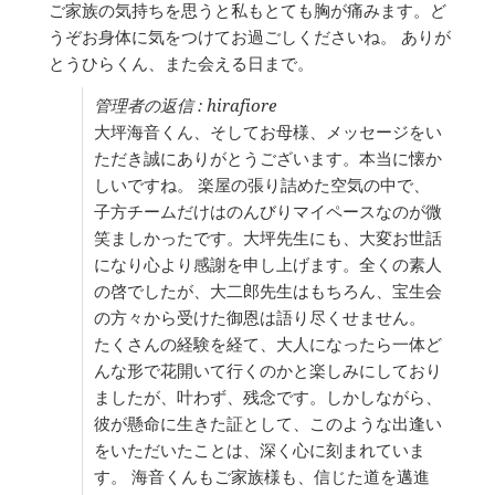
ご家族の気持ちを思うと私もとても胸が痛みます。ど
うぞお身体に気をつけてお過ごしくださいね。 ありが
とうひらくん、また会える日まで。
管理者の返信 : hirafiore
大坪海音くん、そしてお母様、メッセージをい
ただき誠にありがとうございます。本当に懐か
しいですね。 楽屋の張り詰めた空気の中で、
子方チームだけはのんびりマイペースなのが微
笑ましかったです。大坪先生にも、大変お世話
になり心より感謝を申し上げます。全くの素人
の啓でしたが、大二郎先生はもちろん、宝生会
の方々から受けた御恩は語り尽くせません。
たくさんの経験を経て、大人になったら一体ど
んな形で花開いて行くのかと楽しみにしており
ましたが、叶わず、残念です。しかしながら、
彼が懸命に生きた証として、このような出逢い
をいただいたことは、深く心に刻まれていま
す。 海音くんもご家族様も、信じた道を邁進