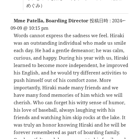
めぐみ）
こ
...
Mme Patella, Boarding Director
投稿日時 :
2024-
の
09-09
@
10:15 pm
メ
Words cannot express the sadness we feel. Hiraki
タ
ボ
was an outstanding individual who made us smile
ッ
each day. He had a gentle demeanor; he was calm,
ク
curious, and happy. During his year with us, Hiraki
ス
を
learned to become more independent, he improved
切
his English, and he would try different activities to
り
push himself out of his comfort zone. More
替
え
importantly, Hiraki made many friends and we
る。
have many fond memories of him which we will
cherish. Who can forget his witty sense of humor,
his love of baseball, always laughing with his
friends and watching him skip rocks at the lake. It
was truly an honor knowing Hiraki and he will be
forever remembered as part of boarding family.