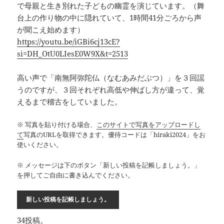
で母親と生き別れた子どもの幽霊を演じています。（舞
台上の作り物の中に隠れていて、1時間41分ごろから声
が聞こえ始めます）
https://youtu.be/iGBi6cj13cE?
si=DH_OtU0LIesE0W9X&t=2513
高い声で「南無阿弥陀仏（なむあみだぶつ）」を３回謡
うのですが、３回それぞれ高低や伸ばし方が違って、覚
えるまで稽古をしていました。
※ 写真を貼り付ける場合、
このサイトで写真をアップロードし
て
写真のURLを取得できます。優待コードは「hiraki2024」をお
使いください。
※ メッセージは下のボタン「新しい投稿を記帳しましょう。」
を押してご自由に書き込んでください。
34投稿。