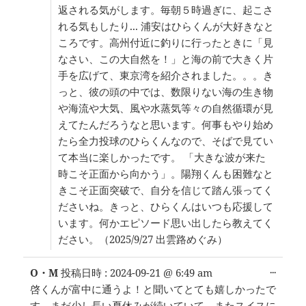
返される気がします。毎朝５時過ぎに、起こさ
れる気もしたり... 浦安はひらくんが大好きなと
ころです。高州付近に釣りに行ったときに「見
なさい、この大自然を！」と海の前で大きく片
手を広げて、東京湾を紹介されました。。。き
っと、彼の頭の中では、数限りない海の生き物
や海流や大気、風や水蒸気等々の自然循環が見
えてたんだろうなと思います。何事もやり始め
たら全力投球のひらくんなので、そばで見てい
て本当に楽しかったです。 「大きな波が来た
時こそ正面から向かう」。陽翔くんも困難なと
きこそ正面突破で、自分を信じて踏ん張ってく
ださいね。きっと、ひらくんはいつも応援して
います。何かエピソード思い出したら教えてく
ださい。（2025/9/27 出雲路めぐみ）
こ
...
O・M
投稿日時 :
2024-09-21
@
6:49 am
の
啓くんが富中に通うよ！と聞いてとても嬉しかったで
メ
す。まだ少し長い夏休みが続いていて、またスイスに