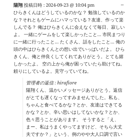
こ
...
陽翔
投稿日時 :
2024-09-23
@
10:04 pm
の
ひらきくんはどうしているのかな？ 勉強しているのか
メ
な？それともゲームにハマっている？友達、作って楽
タ
ボ
しんでる？ 俺はひらきくんに会えなくて毎日、寂しい
ッ
よ。 一緒にゲームをして楽しかったこと… 市民まつり
ク
に一緒に行ったこと… たくさん、話をしたこと… 俺の
ス
を
頭の中はひらきくんとの想い出でいっぱいだよ。 ひら
切
きくん、俺と仲良くしてくれてありがとう。とても嬉
り
しかったよ。 空の上から俺が困っていたら助けてね。
替
え
頼りにしているよ。見守っていてね。
る。
管理者の返信 : hirafiore
陽翔くん、温かいメッセージありがとう。返信
がとても遅くなってすみませんでした。私も、
ちゃんと食べてるかな？とか、友達はできてる
かな？とか、辛い思いはしてないかな？とか、
色々思うことがあります。 そうすると「え、
まー、私はうまくやってますけど、そちら大丈
夫ですか？」という、例のやや大人口調で言い