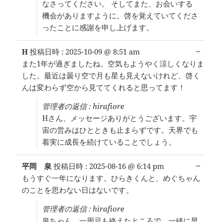
なさってください。 そしてまた、お会いする
機会がありますように。啓を覚えていてくださ
ったことに感謝を申し上げます。
こ
...
H
投稿日時 :
2025-10-09
@
8:51 am
の
また1年が過ぎましたね。空気もようやく涼しくなりま
メ
した。最近は曇り空で月も星も見えないけれど、啓く
タ
ボ
んは変わらず空から見ててくれると思ってます！
ッ
ク
管理者の返信 : hirafiore
ス
Hさん、メッセージありがとうございます。宇
を
宙の営みはひとときも止まらずです。天界でも
切
り
着実に成長を続けていることでしょう。
替
え
こ
...
平岡 泉
投稿日時 :
2025-08-16
@
6:14 pm
る。
の
もうすぐ一年になります。ひらきくんと、めぐちゃん
メ
のことを思わない日はないです。
タ
ボ
管理者の返信 : hirafiore
ッ
ク
泉ちゃん、一周忌も終えたところで、一緒に早