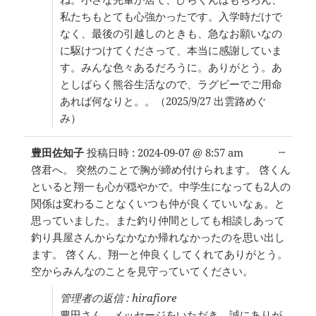
私たちもとても心強かったです。入学時だけで
なく、最後の引越しのときも、急なお願いなの
に駆けつけてくださって、本当に感謝していま
す。みんな色々あるだろうに。ありがとう。あ
としばらく熊谷生活なので、ラグビーでご用命
あれば何なりと。。（2025/9/27 出雲路めぐ
み）
こ
...
豊田佐知子
投稿日時 :
2024-09-07
@
8:57 am
の
啓君へ。 突然のことで胸が締め付けられます。 啓くん
メ
といると翔一も心が穏やかで。中学生になっても2人の
タ
ボ
関係は変わることなくいつも仲が良くていいなぁ。と
ッ
思っていました。また釣り仲間としても相談しあって
ク
釣り具屋さんからなかなか帰れなかったのを思い出し
ス
を
ます。 啓くん、翔一と仲良くしてくれてありがとう。
切
空からみんなのことを見守っていてください。
り
替
管理者の返信 : hirafiore
え
豊田さん、メッセージをいただき、誠にありが
る。