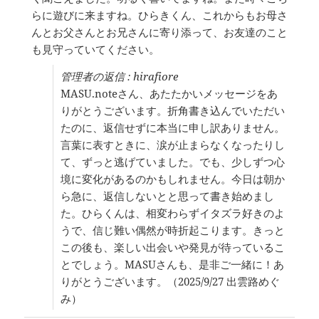
ク
らに遊びに来ますね。ひらきくん、これからもお母さ
ス
を
んとお父さんとお兄さんに寄り添って、お友達のこと
切
も見守っていてください。
り
替
管理者の返信 : hirafiore
え
MASU.noteさん、あたたかいメッセージをあ
る。
りがとうございます。折角書き込んでいただい
たのに、返信せずに本当に申し訳ありません。
言葉に表すときに、涙が止まらなくなったりし
て、ずっと逃げていました。でも、少しずつ心
境に変化があるのかもしれません。今日は朝か
ら急に、返信しないとと思って書き始めまし
た。ひらくんは、相変わらずイタズラ好きのよ
うで、信じ難い偶然が時折起こります。きっと
この後も、楽しい出会いや発見が待っているこ
とでしょう。MASUさんも、是非ご一緒に！あ
りがとうございます。（2025/9/27 出雲路めぐ
み）