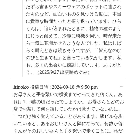
たずら書きやスキーウェアのポケットに遺され
たものなど、面白いものを見つける度に、本当
に貴重な時間だったと振り返っています。ひら
くんは、追い込まれたときに、植物の種のよう
にじっと耐えて、冷静に時機を伺い、時が来た
ら一気に花開かせるような人でした。私はしば
らく耐えどきは続きそうですが、「皆んなのび
のびと生きてね」と言っている気がします。私
も、多くの出会いに感謝しています。ありがと
う。（2025/9/27 出雲路めぐみ）
こ
...
hiroko
投稿日時 :
2024-09-18
@
9:50 pm
の
お母さんと手を繋いで横浜までやってきた啓くん。あ
メ
れは4、5歳の頃だったでしょうか。 お母さんとどのお
タ
ボ
店でお茶して何を話していたかは覚えていないのに、
ッ
一つだけ強く覚えていることがあります。駅ビルを歩
ク
いていると、あるおじいさんと隣になって。何故か啓
ス
を
くんがそのおじいさんと手を繋いで歩くことに。私だ
切