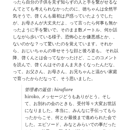
ったら自分の子供を見ず知らずの人と手を繋がせるな
り
んてとても考えられなかったのに、徳ちゃんは全然平
替
え
気そうで。啓くんも最初は戸惑っていたようでした
る。
が、お母さんが大丈夫だよ、って言ったら何事も無か
ったように手を繋いで。そのまま数メートル、何か話
しながら歩いている様子。恐怖心とか嫌悪感とか、、
ないのかな？って驚いたのを覚えています。それか
ら、おじいちゃんの幸せそうな顔と後ろ姿も。 それ以
降、啓くんとは会ってなかったけど、ここのコメント
を読んで、啓くんはそのまんま大きくなったんだな、
って。お父さん、お母さん、お兄ちゃんと温かい家庭
で育ったからだなって、そう思いました。
管理者の返信 : hirafiore
hiroko, メッセージどうもありがとう。そし
て、お別れの会のときも、受付等々大変お世話
になりました。本当に、みんなに手伝ってもら
ったからこそ、何とか最後まで進められた会で
した。エピソード、みなとみらいでの事だった