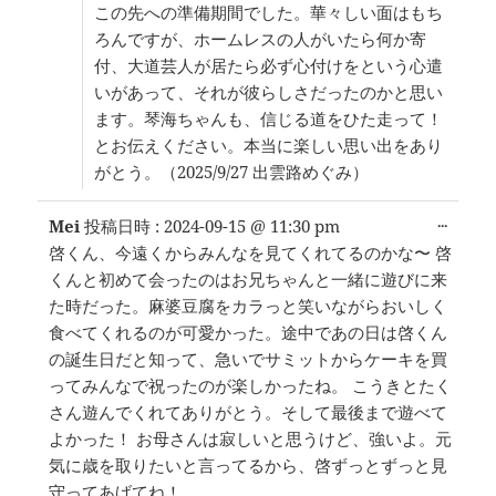
この先への準備期間でした。華々しい面はもち
ろんですが、ホームレスの人がいたら何か寄
付、大道芸人が居たら必ず心付けをという心遣
いがあって、それが彼らしさだったのかと思い
ます。琴海ちゃんも、信じる道をひた走って！
とお伝えください。本当に楽しい思い出をあり
がとう。（2025/9/27 出雲路めぐみ）
こ
...
Mei
投稿日時 :
2024-09-15
@
11:30 pm
の
啓くん、今遠くからみんなを見てくれてるのかな〜 啓
メ
くんと初めて会ったのはお兄ちゃんと一緒に遊びに来
タ
ボ
た時だった。麻婆豆腐をカラっと笑いながらおいしく
ッ
食べてくれるのが可愛かった。途中であの日は啓くん
ク
の誕生日だと知って、急いでサミットからケーキを買
ス
を
ってみんなで祝ったのが楽しかったね。 こうきとたく
切
さん遊んでくれてありがとう。そして最後まで遊べて
り
よかった！ お母さんは寂しいと思うけど、強いよ。元
替
え
気に歳を取りたいと言ってるから、啓ずっとずっと見
る。
守ってあげてね！