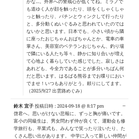
かな...。外界への警戒心が低くてね。ミラノで
も道ゆく人が顔を触ったり、頭をくしゃくしゃ
っと触ったり、バチンとウィンクして行ったり
と、多分動くぬいぐるみと思われていたのでは
ないかと思います。日本でも、小さい頃から隣
に座ったおじちゃんおばちゃんとか、電車の車
掌さん、美容室のベテランおじちゃん、釣り場
で隣にいる人たち等々、静かに知り合いが増え
て心地よく暮らしていた感じでした。寂しさは
あれども、今全力であることが多分いちばん何
だと思います。はるばる熊谷までお喋りにおい
でませ！いつもありがとう。頼りにしてます。
（2025/9/27 出雲路めぐみ）
こ
...
鈴木 宜子
投稿日時 :
2024-09-18
@
8:17 pm
の
啓君へ。思いがけない悲報に、ずっと胸が痛いです。
メ
富小の同級生は、男女問わず仲が良くて、運動会も修
タ
ボ
学旅行も、卒業式も、みんなで笑ったり泣いたり、た
ッ
くさん思い出があります。 中学に入って新しい仲間が
ク