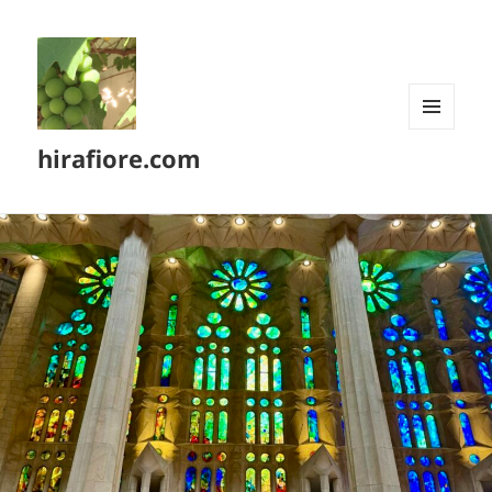
メニュ
hirafiore.com
ーとウ
ィジェ
ット