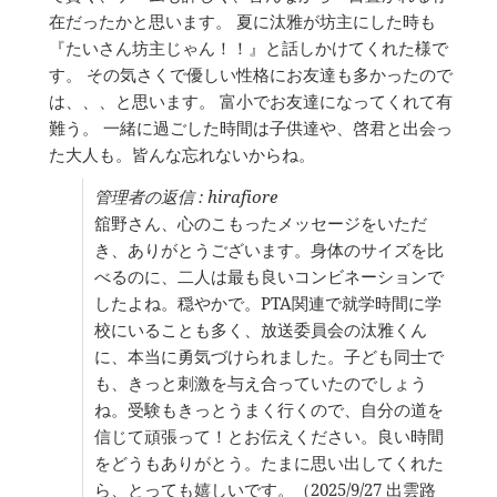
ッ
在だったかと思います。 夏に汰雅が坊主にした時も
ク
『たいさん坊主じゃん！！』と話しかけてくれた様で
ス
を
す。 その気さくで優しい性格にお友達も多かったので
切
は、、、と思います。 富小でお友達になってくれて有
り
難う。 一緒に過ごした時間は子供達や、啓君と出会っ
替
え
た大人も。皆んな忘れないからね。
る。
管理者の返信 : hirafiore
舘野さん、心のこもったメッセージをいただ
き、ありがとうございます。身体のサイズを比
べるのに、二人は最も良いコンビネーションで
したよね。穏やかで。PTA関連で就学時間に学
校にいることも多く、放送委員会の汰雅くん
に、本当に勇気づけられました。子ども同士で
も、きっと刺激を与え合っていたのでしょう
ね。受験もきっとうまく行くので、自分の道を
信じて頑張って！とお伝えください。良い時間
をどうもありがとう。たまに思い出してくれた
ら、とっても嬉しいです。（2025/9/27 出雲路