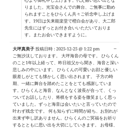
りました。光宝会さんでの舞台、ご無事に勤め
られますことをひらくん共々ご祈念申し上げま
す。19日は矢来能楽堂で橙白会があり、大二郎
先生にはずっとお付き合いいただいておりま
す。またお会いできますように。
こ
...
大坪真美子
投稿日時 :
2025-12-25
@
1:22 pm
の
ご無沙汰しております。 大坪海音の母です。 ひらくん
メ
のこと1年以上経って、昨日祖父から聞き、海音と深い
タ
ボ
悲しみの中にいます。 ひらくんの可愛いお顔と優しい
ッ
眼差しがとても懐かしく思い出されます。 子方の時
ク
期、一緒に舞台を踏めたことをとても感謝していま
ス
を
す。ひらくんと海音、なんとなく波長が合って、くっ
切
ついてお話ししたり、将棋をする姿を微笑ましく思っ
り
ていました。ずっと海音は会いたいと言っていたので
替
え
叶わず残念です。 何も知らずに時間が経ち、お別れが
る。
出来ず申し訳ありません。ひらくんのご冥福をお祈り
するとともに思い出を大切にしていきます。 お母様、