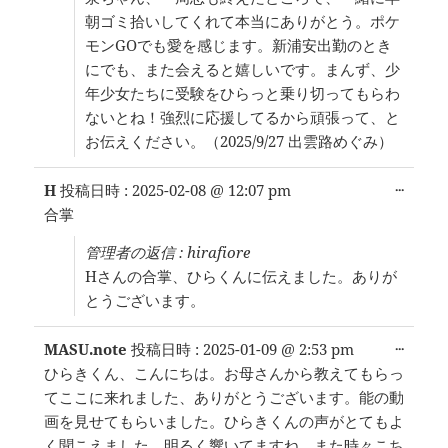
ス
朝ゴミ拾いしてくれて本当にありがとう。ポケ
を
モンGOでも愛を感じます。新浦安出勤のとき
切
り
にでも、また会えると嬉しいです。まんず、少
替
年少女たちに受験をひらっと乗り切ってもらわ
え
ないとね！強烈に応援してるから頑張って、と
る。
お伝えください。（2025/9/27 出雲路めぐみ）
こ
...
H
投稿日時 :
2025-02-08
@
12:07 pm
の
合掌
メ
タ
管理者の返信 : hirafiore
ボ
Hさんの合掌、ひらくんに伝えました。ありが
ッ
ク
とうございます。
ス
を
こ
...
MASU.note
投稿日時 :
2025-01-09
@
2:53 pm
切
の
り
ひらきくん、こんにちは。お母さんから教えてもらっ
メ
替
てここに来れました、ありがとうございます。能の動
タ
え
ボ
画を見せてもらいました。ひらきくんの声がとてもよ
る。
ッ
く聞こえました。明るく響いてますね。また時々こち