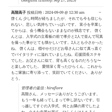
こ
...
高階高子
投稿日時 :
2024-09-09
@
12:30 am
の
啓くん 少し時間が経ちましたが、それでも今も信じら
メ
れない、悲しい気持ちでいっぱいです。 富小を卒業し
タ
ボ
てからは、会う機会もないままなのが残念です。 啓く
ッ
んとは、入学式の立看板の前で孝介と2人で並んで写真
ク
を撮った事がとても懐かしいです。2人とも小さかった
ス
を
ね。 啓くんは、穏やかだけどお母さんに似て真っ直ぐ
切
でバイタリティに溢れていましたね。応援団長ステキ
り
でした。お父さんに似て、背も高くなるのだろうな〜
替
え
と楽しみでした。 愛情深く育ったひらくん、これから
る。
もご家族に寄り添って、笑顔でいてください。 ありが
とう。
管理者の返信 : hirafiore
高階さん、メッセージありがとうございます。
もう一年も経ってしまって申し訳ないです。引
っ越してすぐの入学式、何とお隣の席でしたよ
ね。小さな先輩が居て、ひらくんはもちろん、