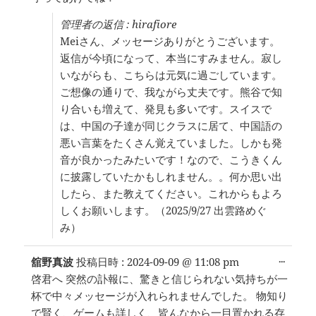
管理者の返信 : hirafiore
Meiさん、メッセージありがとうございます。
返信が今頃になって、本当にすみません。寂し
いながらも、こちらは元気に過ごしています。
ご想像の通りで、我ながら丈夫です。熊谷で知
り合いも増えて、発見も多いです。スイスで
は、中国の子達が同じクラスに居て、中国語の
悪い言葉をたくさん覚えていました。しかも発
音が良かったみたいです！なので、こうきくん
に披露していたかもしれません。。何か思い出
したら、また教えてください。これからもよろ
しくお願いします。（2025/9/27 出雲路めぐ
み）
こ
...
舘野真波
投稿日時 :
2024-09-09
@
11:08 pm
の
啓君へ 突然の訃報に、驚きと信じられない気持ちが一
メ
杯で中々メッセージが入れられませんでした。 物知り
タ
ボ
で賢く、ゲームも詳しく、皆んなから一目置かれる存