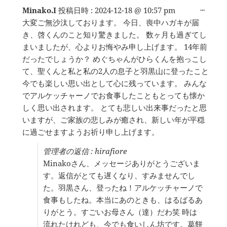
こ
...
Minako.I
投稿日時 :
2024-12-18
@
10:57 pm
の
大変ご無沙汰しております。 今日、喪中ハガキが届
メ
き、啓くんのこと知り驚きました。 数ヶ月も過ぎてし
タ
ボ
まいましたが、心よりお悔やみ申し上げます。 14年前
ッ
だったでしょうか？ めぐちゃんがひらくんを抱っこし
ク
て、聖くんと私と私の2人の息子と羽黒山に登ったこと
ス
を
今でも楽しい思い出として心に残っています。 みんな
切
でアルケッチャーノでお食事したこともとっても懐か
り
しく思い出されます。 とても悲しい出来事だったと思
替
え
いますが、ご家族の悲しみが癒され、新しい年が平穏
る。
に過ごせますようお祈り申し上げます。
管理者の返信 : hirafiore
Minakoさん、メッセージありがとうございま
す。返信がとても遅くなり、すみませんでし
た。羽黒さん、登ったね！アルケッチャーノで
食事もしたね。本当にあのときも、はるばるあ
りがとう。すごいお母さん（達）だわ笑 時は
流れたけれども、今でも食いしん坊です。葛餅