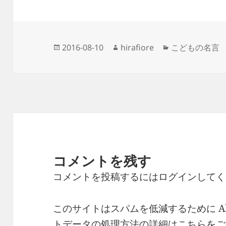
投
作
カ
2016-08-10
hirafiore
こどもの名言
稿
成
テ
日:
者
ゴ
リ
ー
コメントを残す
コメントを投稿するには
ログイン
してく
このサイトはスパムを低減するために Ak
トデータの処理方法の詳細はこちらをご