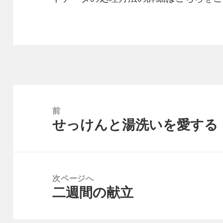
投
稿
前
せっけんと湯洗いを愛する
ナ
前
ビ
の
ゲ
投
ー
稿:
次ページへ
シ
二週間の献立
次
ョ
の
ン
投