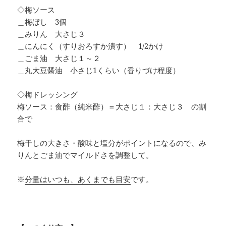
◇梅ソース
＿梅ぼし 3個
＿みりん 大さじ３
＿にんにく（すりおろすか潰す） 1/2かけ
＿ごま油 大さじ１～２
＿丸大豆醤油 小さじ1くらい（香りづけ程度）
◇梅ドレッシング
梅ソース：食酢（純米酢）＝大さじ１：大さじ３ の割
合で
梅干しの大きさ・酸味と塩分がポイントになるので、み
りんとごま油でマイルドさを調整して。
※
分量はいつも、あくまでも目安
です。