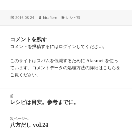
投
作
カ
2016-08-24
hirafiore
レシピ風
稿
成
テ
日:
者
ゴ
リ
コメントを残す
ー
コメントを投稿するには
ログイン
してください。
このサイトはスパムを低減するために Akismet を使っ
ています。
コメントデータの処理方法の詳細はこちらを
ご覧ください
。
投
前
稿
レシピは目安。参考までに。
前
ナ
の
ビ
投
次ページへ
ゲ
稿:
八方だし vol.24
次
ー
の