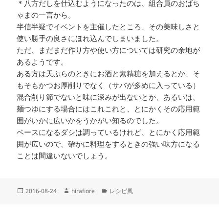
＊八方だしを仕込むようになったのは、組合員のおばち
ゃまの一言から。
半信半疑でイベントを主催したところ、その美味しさと
使い勝手の良さにほれ込んでしまいました。
ただ、まだまだ作り方や使い方については研究の余地が
あるようです。
ある方は天ぷらのときにお酒と素精糖を加えるとか、そ
もそもかつお厚削りでなく（サバが多めに入っている）
混合削り節でないと味に深みが出ないとか、あるいは、
麺つゆにする場合にはこれこれと、とにかくその応用範
囲がいかに広いかをうかがい知るのでした。
ベースになるダシは調っているけれど、とにかく応用範
囲が広いので、確かに料理をするときの強い味方になる
ことは間違いないでしょう。
投
作
カ
2016-08-24
hirafiore
レシピ風
稿
成
テ
日:
者
ゴ
リ