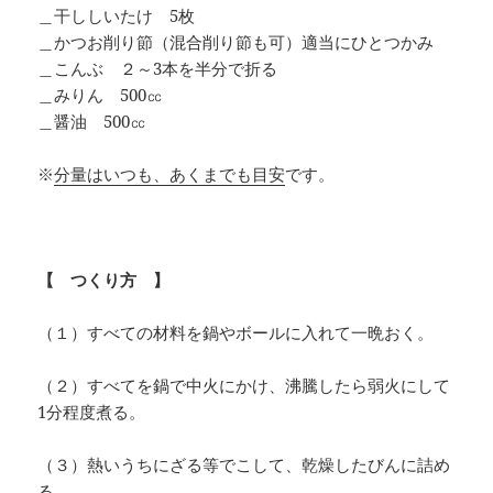
＿干ししいたけ 5枚
＿かつお削り節（混合削り節も可）適当にひとつかみ
＿こんぶ ２～3本を半分で折る
＿みりん 500㏄
＿醤油 500㏄
※
分量はいつも、あくまでも目安
です。
【 つくり方 】
（１）すべての材料を鍋やボールに入れて一晩おく。
（２）すべてを鍋で中火にかけ、沸騰したら弱火にして
1分程度煮る。
（３）熱いうちにざる等でこして、乾燥したびんに詰め
る。