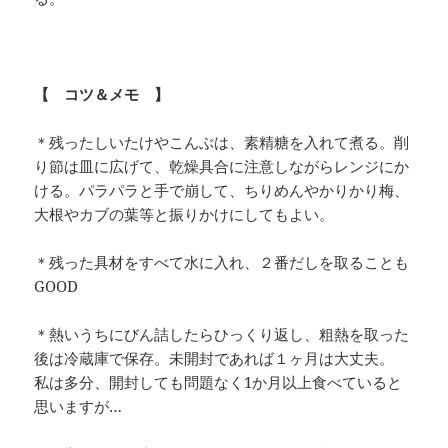
【 コツ＆メモ 】
＊残ったしいたけやこんぶは、素精糖を入れて煮る。削
り節は皿に広げて、乾燥具合に注意しながらレンジにか
ける。パラパラと手で崩して、ちりめんやかりかり梅、
大根やカブの葉等と振りかけにしてもよい。
＊残った具材をすべて水に入れ、２番だしを取ることも
GOOD
＊熱いうちにびん詰したらひっくり返し、粗熱を取った
後は冷蔵庫で保存。未開封であれば１ヶ月は大丈夫。
私は多分、開封しても問題なく1か月以上食べていると
思いますが…