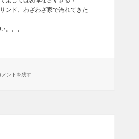
て楽しては勿体なさすぎる！
サンド、わざわざ家で淹れてきた
い。。。
デートはピクニック に
コメントを残す