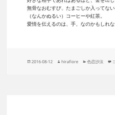
好きな相手であればあるほど、金を出し
無骨なおむすび、たまごしか入ってない
（なんかぬるい）コーヒーや紅茶。
愛情を伝えるのは、手、なのかもしれな
投
作
カ
2016-08-12
hirafiore
色恋沙汰
稿
成
テ
日:
者
ゴ
リ
ー