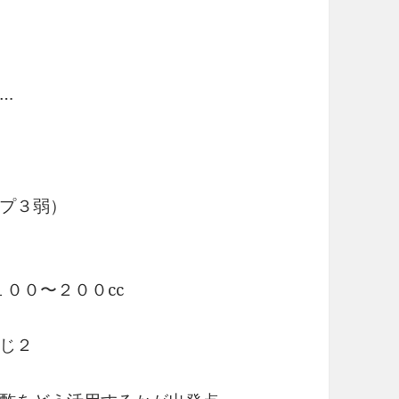
…
プ３弱）
００〜２００cc
じ２