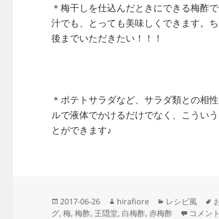
＊梅干しを仕込んだときにできる梅酢で
汁でも、とっても美味しくできます。ち
後までいただきたい！！！
＊ポテトサラダなど、サラダ類との相性
ルで液体でかけるだけでなく、こういう
とができます♪
投
作
カ
2017-06-26
hirafiore
レシピ風
稿
成
テ
捨てない！
グ
,
梅
,
梅酢
,
王隠堂
,
白梅酢
,
赤梅酢
コメン