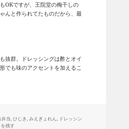
もOKですが、王院堂の梅干しの
ゃんと作られてたものだから、最
も抜群。ドレッシングは酢とオイ
形でも味のアクセントを加えるこ
タ
お弁当
,
ひじき
,
みえぎょれん
,
ドレッシン
梅味ひじき vol.48 に
グ
トを残す