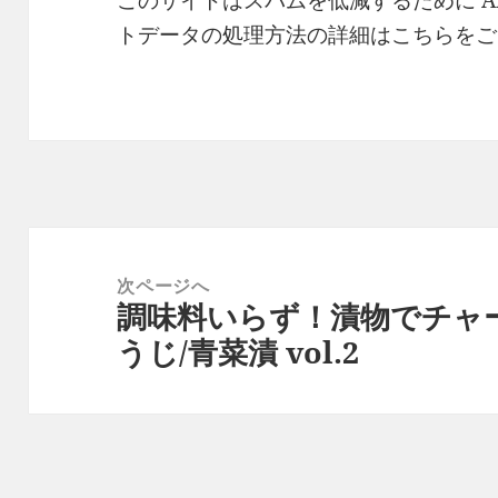
このサイトはスパムを低減するために Ak
トデータの処理方法の詳細はこちらをご
投
稿
次ページへ
調味料いらず！漬物でチャ
ナ
次
うじ/青菜漬 vol.2
ビ
の
ゲ
投
ー
稿:
シ
ョ