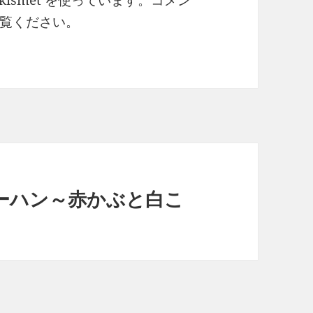
ismet を使っています。
コメン
覧ください
。
ーハン～赤かぶと白こ