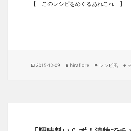
【 このレシピをめぐるあれこれ 】
投
作
カ
2015-12-09
hirafiore
レシピ風
稿
成
テ
日:
者
ゴ
リ
ー
「調味料いらず！漬物でチャー