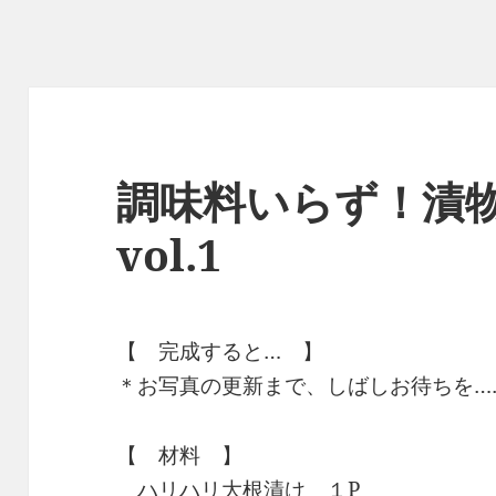
調味料いらず！漬
vol.1
【 完成すると… 】
＊お写真の更新まで、しばしお待ちを……(
【 材料 】
＿ハリハリ大根漬け １P