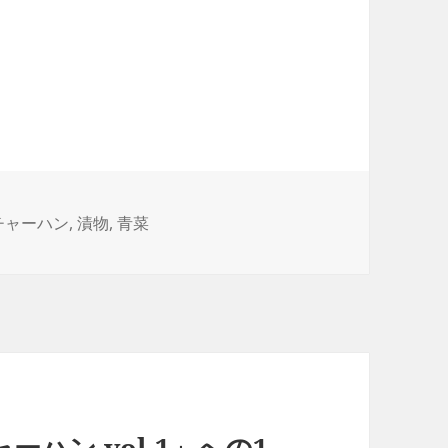
タ
チャーハン
,
漬物
,
青菜
グ
ハン vol.1」への1