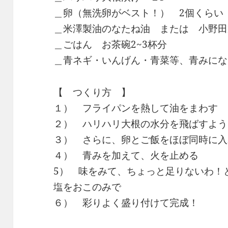
＿卵（無洗卵がベスト！） 2個くらい
＿米澤製油のなたね油 または 小野田
＿ごはん お茶碗2~3杯分
＿青ネギ・いんげん・青菜等、青みにな
【 つくり方 】
１） フライパンを熱して油をまわす
２） ハリハリ大根の水分を飛ばすよう
３） さらに、卵とご飯をほぼ同時に入
４） 青みを加えて、火を止める
5） 味をみて、ちょっと足りないわ！
塩をおこのみで
６） 彩りよく盛り付けて完成！