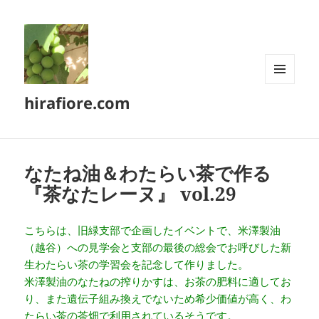
メニュ
hirafiore.com
ーとウ
ィジェ
ット
なたね油＆わたらい茶で作る
『茶なたレーヌ』 vol.29
こちらは、旧緑支部で企画したイベントで、米澤製油
（越谷）への見学会と支部の最後の総会でお呼びした新
生わたらい茶の学習会を記念して作りました。
米澤製油のなたねの搾りかすは、お茶の肥料に適してお
り、また遺伝子組み換えでないため希少価値が高く、わ
たらい茶の茶畑で利用されているそうです。