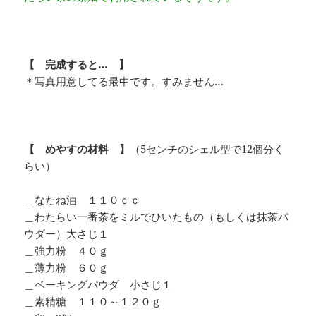
【 完成すると… 】
＊写真用意してる最中です。すみません…
【 めやすの材料 】
（5センチのシェル型で12個分く
らい）
＿なたね油 １１０ｃｃ
＿わたらい一番茶をミルでひいたもの（もしくは抹茶パ
ウダー）大さじ１
＿強力粉 ４０ｇ
＿薄力粉 ６０ｇ
＿ベーキングパウダ 小さじ１
＿素精糖 １１０～１２０ｇ