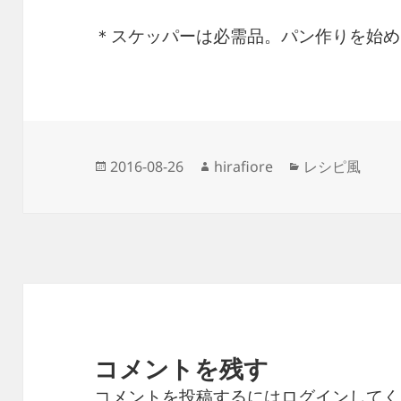
＊スケッパーは必需品。パン作りを始め
投
作
カ
2016-08-26
hirafiore
レシピ風
稿
成
テ
日:
者
ゴ
リ
ー
コメントを残す
コメントを投稿するには
ログイン
してく