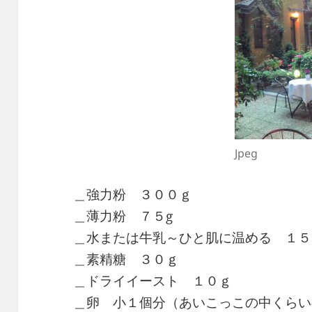
Jpeg
＿強力粉 ３００ｇ
＿薄力粉 ７５g
＿水または牛乳～ひと肌に温める １５
＿素精糖 ３０ｇ
＿ドライイースト １０ｇ
＿卵 小１個分（あいこっこの中くらい