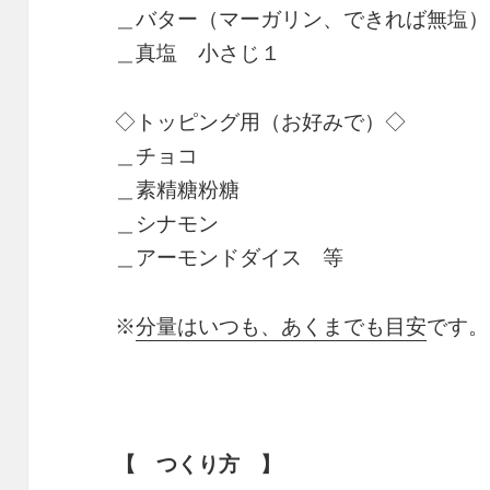
＿バター（マーガリン、できれば無塩）
＿真塩 小さじ１
◇トッピング用（お好みで）◇
＿チョコ
＿素精糖粉糖
＿シナモン
＿アーモンドダイス 等
※
分量はいつも、あくまでも目安
です。
【 つくり方 】