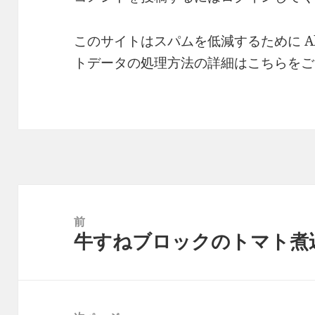
このサイトはスパムを低減するために Ak
トデータの処理方法の詳細はこちらをご
投
稿
前
牛すねブロックのトマト煮込み 
ナ
前
ビ
の
ゲ
投
ー
稿: