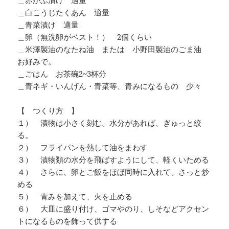
＿赤かぶ漬け 適量
＿白こうじたくあん 適量
＿青菜漬け 適量
＿卵（無洗卵がベスト！） 2個くらい
＿米澤製油のなたね油 または 小野田製油のごま油
お好みで。
＿ごはん お茶碗2~3杯分
＿青ネギ・いんげん・青菜等、青みになるもの 少々
【 つくり方 】
１） 漬物は小さく刻む。水分があれば、ぎゅっと絞
る。
２） フライパンを熱して油をまわす
３） 漬物類の水分を飛ばすようにして、軽くいためる
４） さらに、卵とご飯をほぼ同時に入れて、さっと炒
める
５） 青みを加えて、火を止める
６） 大皿に盛り付け、ゴマやのり、しそなどアクセン
トになるものを飾って供する