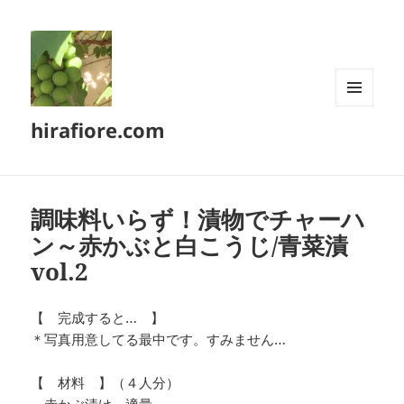
メニュ
hirafiore.com
ーとウ
ィジェ
ット
調味料いらず！漬物でチャーハ
ン～赤かぶと白こうじ/青菜漬
vol.2
【 完成すると… 】
＊写真用意してる最中です。すみません…
【 材料 】（４人分）