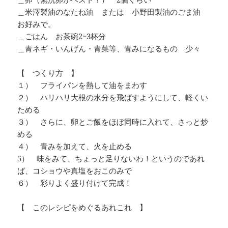
＿米澤製油のなたね油 または 小野田製油のごま油
お好みで。
＿ごはん お茶碗2~3杯分
＿青ネギ・いんげん・青菜等、青みになるもの 少々
【 つくり方 】
１） フライパンを熱して油をまわす
２） ハリハリ大根の水分を飛ばすようにして、軽くい
ためる
３） さらに、卵とご飯をほぼ同時に入れて、さっと炒
める
４） 青みを加えて、火を止める
5） 味をみて、ちょっと足りないわ！というのであれ
ば、コショウや真塩をおこのみで
６） 彩りよく盛り付けて完成！
【 このレシピをめぐるあれこれ 】