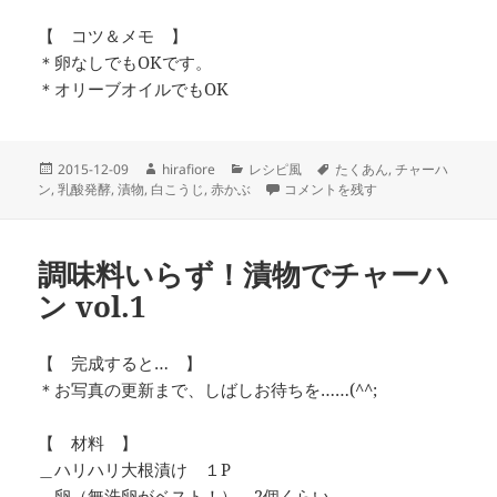
【 コツ＆メモ 】
＊卵なしでもOKです。
＊オリーブオイルでもOK
投
作
カ
タ
2015-12-09
hirafiore
レシピ風
たくあん
,
チャーハ
稿
成
テ
調味料いらず！漬物でチャーハン～赤か
グ
ン
,
乳酸発酵
,
漬物
,
白こうじ
,
赤かぶ
コメントを残す
日:
者
ゴ
リ
ー
調味料いらず！漬物でチャーハ
ン vol.1
【 完成すると… 】
＊お写真の更新まで、しばしお待ちを……(^^;
【 材料 】
＿ハリハリ大根漬け １P
＿卵（無洗卵がベスト！） 2個くらい